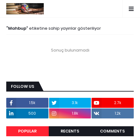
Mahbup
etiketine sahip yayınlar gösteriliyor
Sonuç bulunamadı
FOLLOW US
1.5k
3.1k
2.7k
500
1.8k
1.2k
POPULAR
RECENTS
COMMENTS