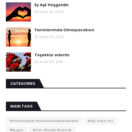
Ey Aşk Hoşgeldin
Ocak 29, 2020
Yarınlarımda Olmayacaksın
Şubat 05, 2020
Teşekkür ederim
Aralık 09, 2019
CATEGORIES
MAIN TAGS
#Anlamlısözler #siirduvarda#siirsokakta
#Aşk oldun mu
#Bugün
#Can #kader #cennet