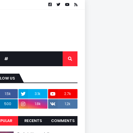
#
LLOW US
1.5k
3.1k
2.7k
500
1.8k
1.2k
PULAR
RECENTS
COMMENTS