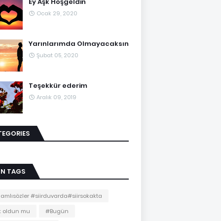
Ey Aşk Hoşgeldin
Ocak 29, 2020
Yarınlarımda Olmayacaksın
Şubat 05, 2020
Teşekkür ederim
Aralık 09, 2019
TEGORIES
IN TAGS
amlısözler #siirduvarda#siirsokakta
k oldun mu
#Bugün