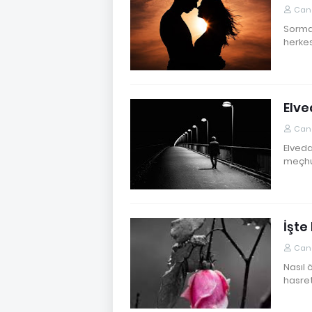
Cane
Sorma
herkes
Elv
Cane
Elveda
meçhul
İşte
Cane
Nasıl 
hasre