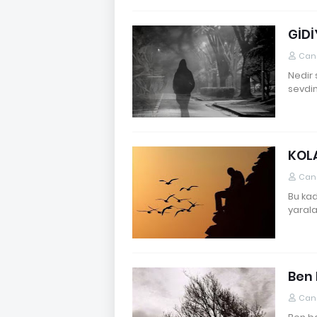
GİD
Cane
Nedir 
sevdi
KOLA
Cane
Bu kad
yarala
Ben 
Cane