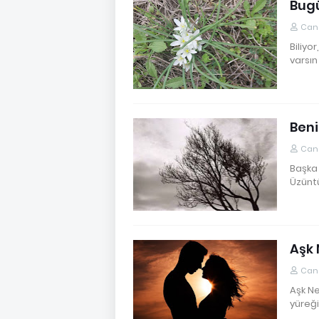
Bug
Cane
Biliyo
varsın
Beni
Cane
Başka 
Üzüntü
Aşk 
Cane
Aşk Ne
yüreği