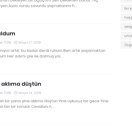
harı bekleyen bir ağaçtım Sen beklenen bahar, hiç
en Ayaz vurdu savurdu yapraklarımı Fı…
bu ş
hoş
sevgi
uldum
unu
r TÜRE
Mayıs 17, 2018
Özg
mıyor artık bu kadar derdi ruhum Ben artık yaşamaktan
um Her adımı çile ile dolmuş yol…
 aklıma düştün
r TÜRE
Mayıs 14, 2018
n bir yarısı yine aklıma düştün Yine uykusuz bir gece Yine
a bin bir sorular Cevabını h…