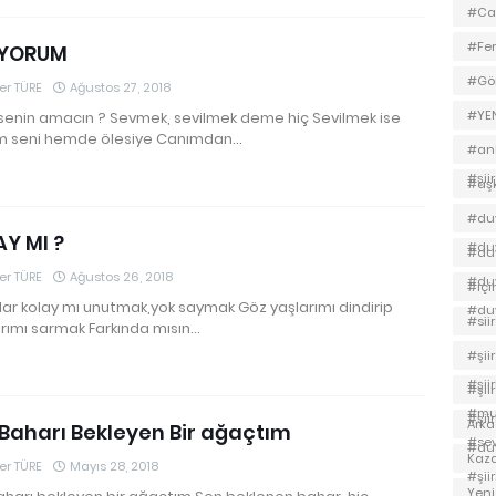
#Ca
#Fer
İYORUM
#Gön
r TÜRE
Ağustos 27, 2018
#YEN
senin amacın ? Sevmek, sevilmek deme hiç Sevilmek ise
m seni hemde ölesiye Canımdan…
#ank
#şii
#aş
#duv
Y MI ?
#duv
#duv
r TÜRE
Ağustos 26, 2018
#duv
#içi
ar kolay mı unutmak,yok saymak Göz yaşlarımı dindirip
#duv
#sii
rımı sarmak Farkında mısın…
#şii
#şii
#şii
#mus
#şii
Ark
Baharı Bekleyen Bir ağaçtım
#se
#duv
Kaz
r TÜRE
Mayıs 28, 2018
#şii
Yeni 