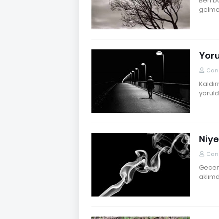
Ben ba
gelmey
Yor
Cane
Kaldır
yoruld
Niye
Cane
Geceni
aklımd