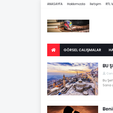
ANASAYFA
Hakkımızda
İletişim
RTL 
GÖRSEL CALIŞMALAR
H
BU Ş
Cane
Bu Şeh
Sana ç
Ben