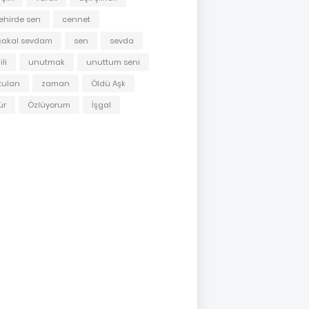
ehirde sen
cennet
çakal sevdam
sen
sevda
li
unutmak
unuttum seni
tulan
zaman
Öldü Aşk
ür
Özlüyorum
İşgal