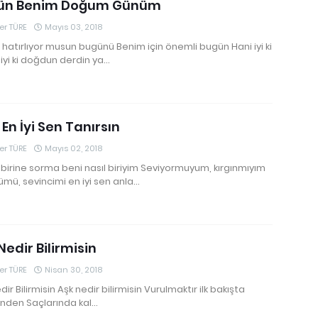
ün Benim Doğum Günüm
r TÜRE
Mayıs 03, 2018
r, hatırlıyor musun bugünü Benim için önemli bugün Hani iyi ki
 iyi ki doğdun derdin ya…
 En İyi Sen Tanırsın
r TÜRE
Mayıs 02, 2018
birine sorma beni nasıl biriyim Seviyormuyum, kırgınmıyım
mü, sevincimi en iyi sen anla…
Nedir Bilirmisin
r TÜRE
Nisan 30, 2018
dir Bilirmisin Aşk nedir bilirmisin Vurulmaktır ilk bakışta
nden Saçlarında kal…