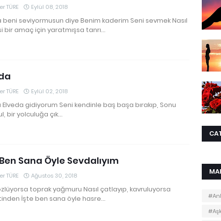
r TÜRE
Eylül 08, 2018
 beni seviyormusun diye Benim kaderim Seni sevmek Nasıl
i bir amaç için yaratmışsa tanrı…
eda
r TÜRE
Eylül 02, 2018
 Elveda gidiyorum Seni kendinle baş başa bırakıp, Sonu
, bir yolculuğa çık…
CA
 Ben Sana Öyle Sevdalıyım
MA
r TÜRE
Ağustos 30, 2018
özlüyorsa toprak yağmuru Nasıl çatlayıp, kavruluyorsa
#Anl
tinden İşte ben sana öyle hasre…
#Aş