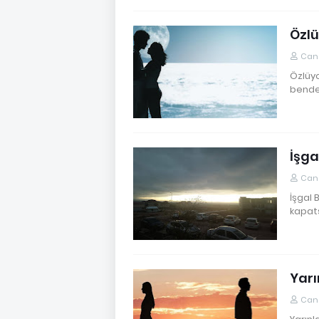
Özl
Cane
Özlüyo
bende
İşga
Cane
İşgal 
kapat
Yar
Cane