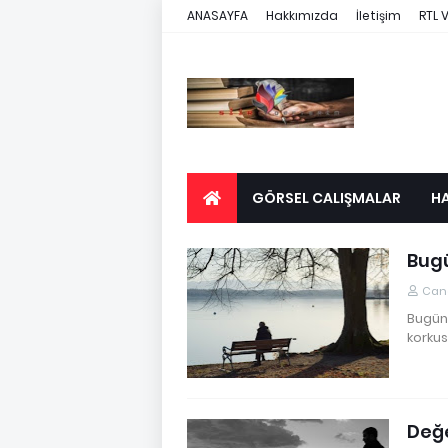
ANASAYFA
Hakkımızda
İletişim
RTL 
GÖRSEL CALIŞMALAR
H
Bug
Cane
Bugün
korkus
Değ