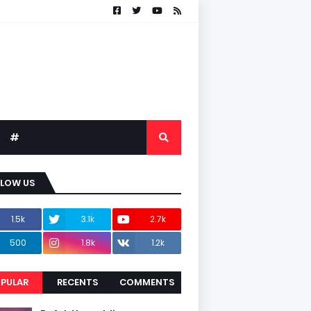
#
LLOW US
1.5k
3.1k
2.7k
500
1.8k
1.2k
PULAR
RECENTS
COMMENTS