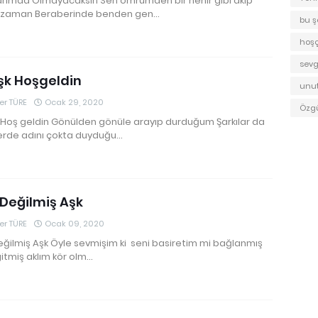
arımda Olmayacaksın Sen ömrümden bir nehir gibi akıp
 zaman Beraberinde benden gen…
bu ş
hoş
sevgi
şk Hoşgeldin
unu
r TÜRE
Ocak 29, 2020
Özg
 Hoş geldin Gönülden gönüle arayıp durduğum Şarkılar da
lerde adını çokta duyduğu…
 Değilmiş Aşk
r TÜRE
Ocak 09, 2020
eğilmiş Aşk Öyle sevmişim ki seni basiretim mi bağlanmış
gitmiş aklım kör olm…