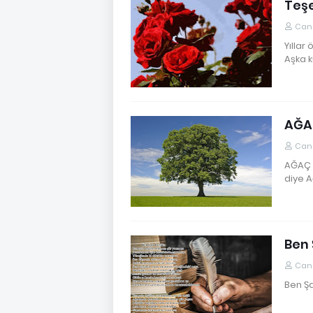
Teş
Cane
Yıllar
Aşka 
AĞA
Cane
AĞAÇ A
diye A
Ben 
Cane
Ben Şa