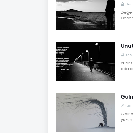
Cane
Değer 
Geceni
Unu
Adsı
Yıllar
odalar
Gel
Cane
Gidinc
yüzüm 