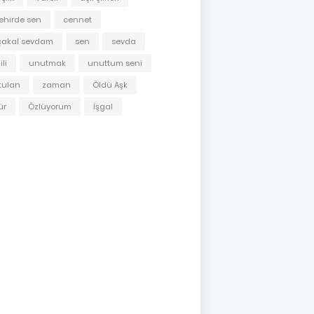
ehirde sen
cennet
çakal sevdam
sen
sevda
li
unutmak
unuttum seni
tulan
zaman
Öldü Aşk
ür
Özlüyorum
İşgal