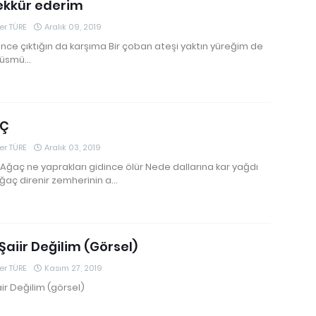
ekkür ederim
r TÜRE
Aralık 09, 2019
 önce çıktığın da karşıma Bir çoban ateşi yaktın yüreğim de
küsmü…
Ç
r TÜRE
Aralık 03, 2019
ğaç ne yaprakları gidince ölür Nede dallarına kar yağdı
ğaç direnir zemherinin a…
Şaiir Değilim (Görsel)
r TÜRE
Kasım 27, 2019
ir Değilim (görsel)