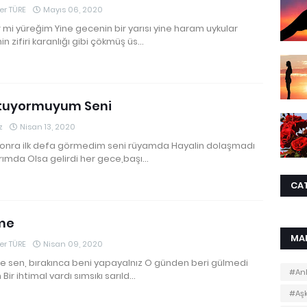
r TÜRE
Mayıs 06, 2020
mi yüreğim Yine gecenin bir yarısı yine haram uykular
n zifiri karanlığı gibi çökmüş üs…
tuyormuyum Seni
z
Nisan 13, 2020
 sonra ilk defa görmedim seni rüyamda Hayalin dolaşmadı
ımda Olsa gelirdi her gece,başı…
CA
me
MA
r TÜRE
Nisan 09, 2020
e sen, bırakınca beni yapayalnız O günden beri gülmedi
#Anl
Bir ihtimal vardı sımsıkı sarıld…
#Aş