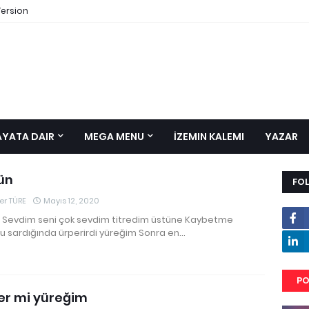
Version
AYATA DAIR
MEGA MENU
İZEMIN KALEMI
YAZAR
ün
FO
r TÜRE
Mayıs 12, 2020
 Sevdim seni çok sevdim titredim üstüne Kaybetme
u sardığında ürperirdi yüreğim Sonra en…
PO
er mi yüreğim