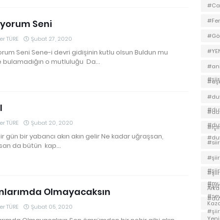
#Ca
#Fer
üyorum Seni
#Gön
r TÜRE
Şubat 27, 2020
#YEN
rum Seni Sene-i devri gidişinin kutlu olsun Buldun mu
 bulamadığın o mutluluğu Da…
#ank
#şii
#aş
#duv
l
#duv
#duv
r TÜRE
Şubat 20, 2020
#duv
#içi
Bir gün bir yabancı akın akın gelir Ne kadar uğraşsan,
#duv
#sii
san da bütün kap…
#şii
#şii
#şii
#mus
#şii
Ark
ınlarımda Olmayacaksın
#se
#duv
Kaz
r TÜRE
Şubat 05, 2020
#şii
Yeni 