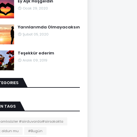
Ey Aşk Hoşgeldin
Ocak 29, 2020
Yarınlarımda Olmayacaksın
Şubat 05, 2020
Teşekkür ederim
Aralık 09, 2019
TEGORIES
IN TAGS
amlısözler #siirduvarda#siirsokakta
k oldun mu
#Bugün