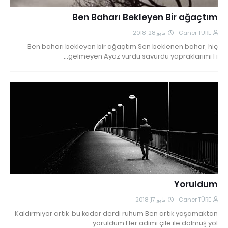
Ben Baharı Bekleyen Bir ağaçtım
مايو 28, 2018
Caner TÜRE
Ben baharı bekleyen bir ağaçtım Sen beklenen bahar, hiç
gelmeyen Ayaz vurdu savurdu yapraklarımı Fı…
Yoruldum
مايو 17, 2018
Caner TÜRE
Kaldırmıyor artık bu kadar derdi ruhum Ben artık yaşamaktan
yoruldum Her adımı çile ile dolmuş yol…