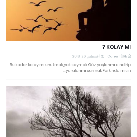
KOLAY MI ?
أغسطس 26, 2018
Caner TÜRE
Bu kadar kolay mı unutmak,yok saymak Göz yaşlarımı dindirip
yaralarımı sarmak Farkında mısın…