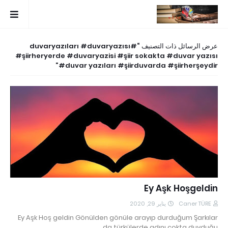
#duvaryazıları #duvaryazısı
عرض الرسائل ذات التصنيف
#şiirheryerde #duvaryazisi #şiir sokakta #duvar yazısı
#duvar yazıları #şiirduvarda #şiirherşeydir
Ey Aşk Hoşgeldin
يناير 29, 2020
Caner TÜRE
Ey Aşk Hoş geldin Gönülden gönüle arayıp durduğum Şarkılar
da türkülerde adını çokta duyduğu…