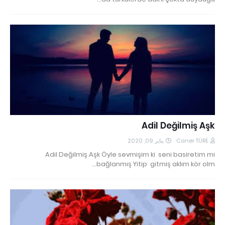
Adil Değilmiş Aşk
يناير 09, 2020
Caner TÜRE
Adil Değilmiş Aşk Öyle sevmişim ki seni basiretim mi
bağlanmış Yitip gitmiş aklım kör olm…