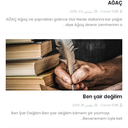
AĞAÇ
ديسمبر 03, 2019
Caner TÜRE
AĞAÇ Ağaç ne yaprakları gidince ölür Nede dallarına kar yağdı
diye Ağaç direnir zemherinin a…
Ben şair değilim
نوفمبر 18, 2019
Caner TÜRE
Ben Şair Değilim Ben şair değilim bilmem şiir yazmayı
Beceremem öyle keli…