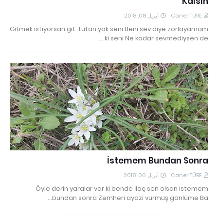
Kalsın
أبريل 08, 2018
Caner TÜRE
Gitmek istiyorsan git tutan yok seni Beni sev diye zorlayamam
ki seni Ne kadar sevmediysen de …
İstemem Bundan Sonra
أبريل 06, 2018
Caner TÜRE
Öyle derin yaralar var ki bende İlaç sen olsan istemem
bundan sonra Zemheri ayazı vurmuş gönlüme Ba…