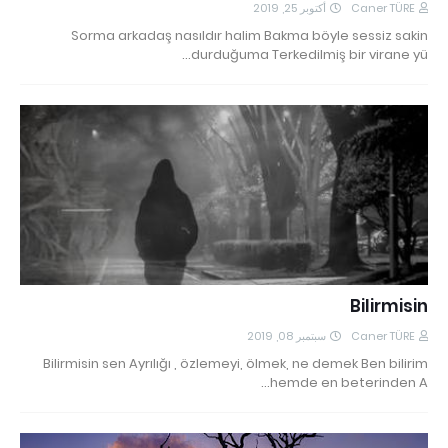
أكتوبر 25, 2019
Caner TÜRE
Sorma arkadaş nasıldır halim Bakma böyle sessiz sakin
durduğuma Terkedilmiş bir virane yü…
Bilirmisin
سبتمبر 08, 2019
Caner TÜRE
Bilirmisin sen Ayrılığı , özlemeyi, ölmek, ne demek Ben bilirim
hemde en beterinden A…