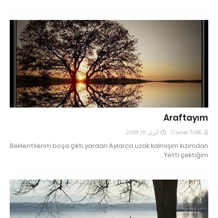
Araftayım
أبريل 16, 2018
Caner TÜRE
Beklentilerim boşa çıktı yardan Aylarca uzak kalmışım kızımdan
Yetti çektiğim…