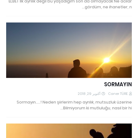
ELBET İlk ayrılık değil bu yaşadığım son da olmayacak Ne acılar
gördüm, ne ihanetler, n…
SORMAYIN
أكتوبر 29, 2018
Caner TÜRE
Sormayın.....! Neden şiirlerim hep ayrılık, mutsuzluk üzerine
Bilmiyorum ki mutluluğu, nasıl bir hi…