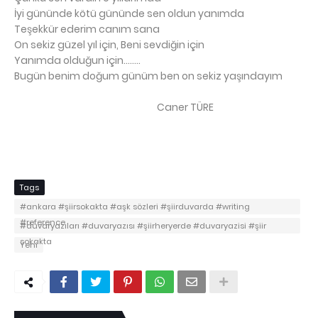
İyi gününde kötü gününde sen oldun yanımda
Teşekkür ederim canım sana
On sekiz güzel yıl için, Beni sevdiğin için
Yanımda olduğun için........
Bugün benim doğum günüm ben on sekiz yaşındayım
Caner TÜRE
Tags
#ankara #şiirsokakta #aşk sözleri #şiirduvarda #writing
#reference
#duvaryazıları #duvaryazısı #şiirheryerde #duvaryazisi #şiir
sokakta
Yeni