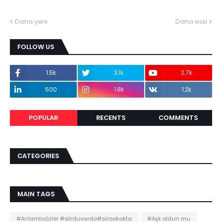
Daha yeni
Daha eski
FOLLOW US
1.5k
3.1k
2.7k
500
1.8k
1.2k
POPULAR
RECENTS
COMMENTS
CATEGORIES
MAIN TAGS
#Anlamlısözler #siirduvarda#siirsokakta
#Aşk oldun mu