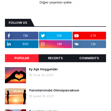
Diğer yayınları yükle
FOLLOW US
1.5k
3.1k
2.7k
500
1.8k
1.2k
POPULAR
RECENTS
COMMENTS
Ey Aşk Hoşgeldin
Ocak 29, 2020
Yarınlarımda Olmayacaksın
Şubat 05, 2020