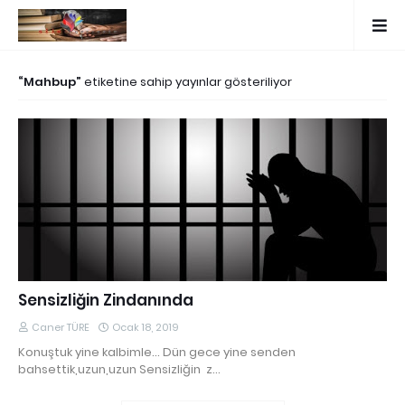
Mahbup
etiketine sahip yayınlar gösteriliyor
Sensizliğin Zindanında
Caner TÜRE
Ocak 18, 2019
Konuştuk yine kalbimle... Dün gece yine senden
bahsettik,uzun,uzun Sensizliğin z…