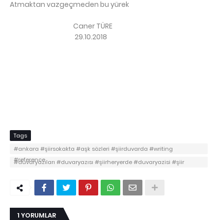
Atmaktan vazgeçmeden bu yürek
Caner TÜRE
29.10.2018
Tags
#ankara #şiirsokakta #aşk sözleri #şiirduvarda #writing
#reference
#duvaryazıları #duvaryazısı #şiirheryerde #duvaryazisi #şiir
sokakta #duvar yazısı #duvar yazıları #şiirduvarda #şiirherşeydir
1 YORUMLAR