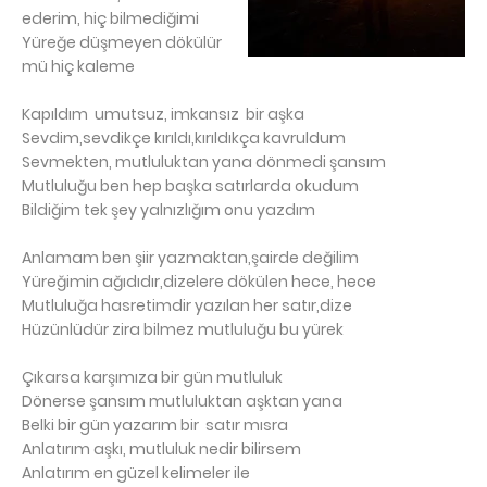
ederim, hiç bilmediğimi
Yüreğe düşmeyen dökülür
mü hiç kaleme
Kapıldım umutsuz, imkansız bir aşka
Sevdim,sevdikçe kırıldı,kırıldıkça kavruldum
Sevmekten, mutluluktan yana dönmedi şansım
Mutluluğu ben hep başka satırlarda okudum
Bildiğim tek şey yalnızlığım onu yazdım
Anlamam ben şiir yazmaktan,şairde değilim
Yüreğimin ağıdıdır,dizelere dökülen hece, hece
Mutluluğa hasretimdir yazılan her satır,dize
Hüzünlüdür zira bilmez mutluluğu bu yürek
Çıkarsa karşımıza bir gün mutluluk
Dönerse şansım mutluluktan aşktan yana
Belki bir gün yazarım bir satır mısra
Anlatırım aşkı, mutluluk nedir bilirsem
Anlatırım en güzel kelimeler ile