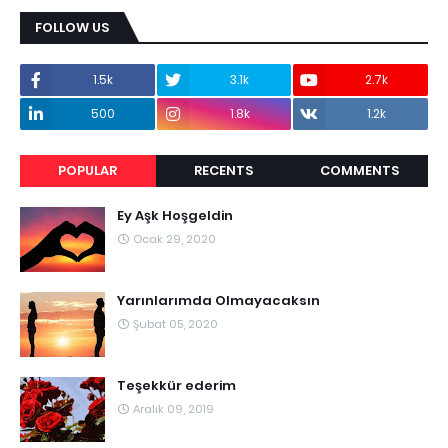
FOLLOW US
1.5k
3.1k
2.7k
500
1.8k
1.2k
POPULAR
RECENTS
COMMENTS
Ey Aşk Hoşgeldin
Ocak 29, 2020
Yarınlarımda Olmayacaksın
Şubat 05, 2020
Teşekkür ederim
Aralık 09, 2019