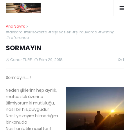
Ana Sayfa
#ankara #şiirsokakta #aşk sözleri #şiirduvarda #writing
#reference
SORMAYIN
Caner TÜRE
Ekim 29, 2018
1
Sormayın.....!
Neden şiirlerim hep ayrılık,
mutsuzluk üzerine
Bilmiyorum ki mutluluğu,
nasıl bir his,duygudur
Nasıl yazayım bilmediğim
bir konuda
Nasıl anlatılır,nasıl tarif