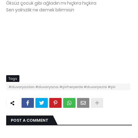
Öksüz çocuk gibi ağladın mı hıçkıra hıçkıra
Sen yalnızlık ne demek bilirmisin
Tags
#duvaryazıları #duvaryazısı #şiirheryerde #duvaryazisi #şiir
sokakta #duvar yazısı #duvar yazıları #şiirduvarda #şiirherşeydir
POST A COMMENT