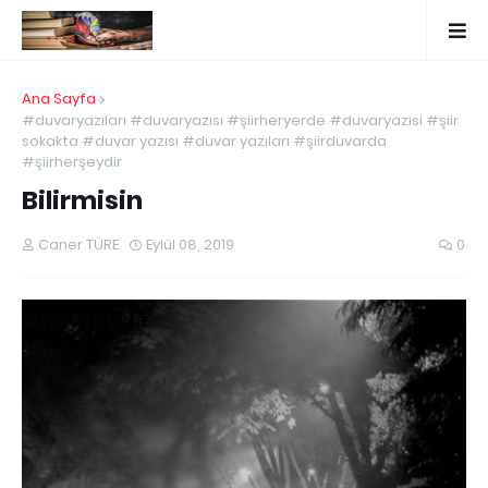
Ana Sayfa
#duvaryazıları #duvaryazısı #şiirheryerde #duvaryazisi #şiir
sokakta #duvar yazısı #duvar yazıları #şiirduvarda
#şiirherşeydir
Bilirmisin
Caner TÜRE
Eylül 08, 2019
0