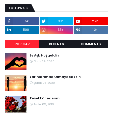
FOLLOW US
1.5k
3.1k
2.7k
500
1.8k
1.2k
POPULAR
RECENTS
COMMENTS
Ey Aşk Hoşgeldin
Ocak 29, 2020
Yarınlarımda Olmayacaksın
Şubat 05, 2020
Teşekkür ederim
Aralık 09, 2019